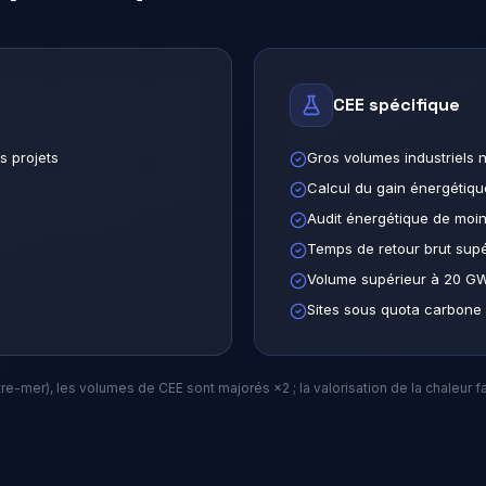
CEE spécifique
s projets
Gros volumes industriels 
Calcul du gain énergétiq
Audit énergétique de moin
Temps de retour brut supé
Volume supérieur à 20 
Sites sous quota carbone :
e-mer), les volumes de CEE sont majorés ×2 ; la valorisation de la chaleur fa