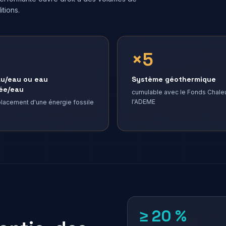
tions.
×5
au/eau ou eau
Système géothermique
ée/eau
cumulable avec le Fonds Chale
l'ADEME
lacement d'une énergie fossile
≥ 20 %