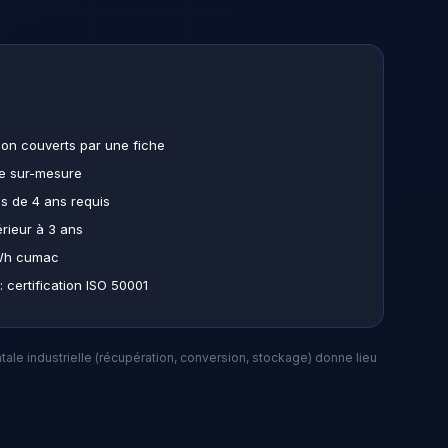
non couverts par une fiche
ue sur-mesure
s de 4 ans requis
rieur à 3 ans
GWh cumac
 certification ISO 50001
tale industrielle (récupération, conversion, stockage) donne lieu