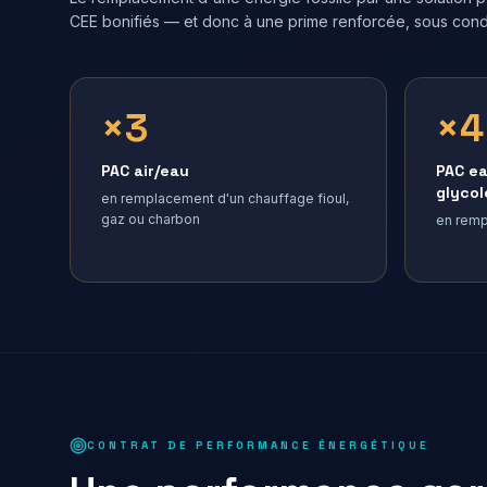
CEE bonifiés — et donc à une prime renforcée, sous condi
×3
×4
PAC air/eau
PAC e
glycol
en remplacement d'un chauffage fioul,
gaz ou charbon
en remp
CONTRAT DE PERFORMANCE ÉNERGÉTIQUE