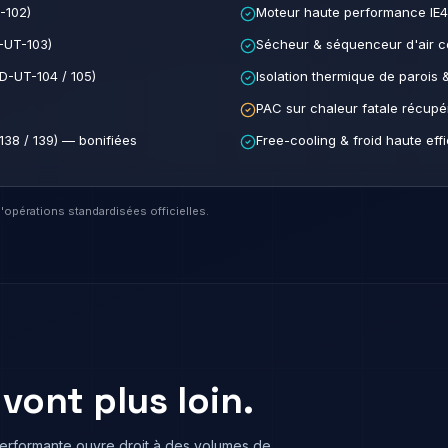
-102)
Moteur haute performance IE4
-UT-103)
Sécheur & séquenceur d'air c
D-UT-104 / 105)
Isolation thermique de parois 
PAC sur chaleur fatale récupé
138 / 139) — bonifiées
Free-cooling & froid haute eff
'opérations standardisées officielles.
vont plus loin.
performante ouvre droit à des volumes de