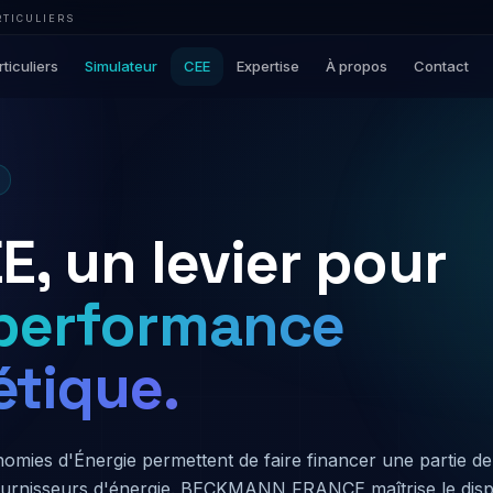
RTICULIERS
rticuliers
Simulateur
CEE
Expertise
À propos
Contact
E, un levier pour
 performance
étique.
onomies d'Énergie permettent de faire financer une partie d
ournisseurs d'énergie. BECKMANN FRANCE maîtrise le dispo