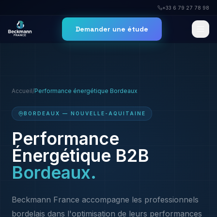
+33 6 79 27 78 98
Demander une étude
Accueil
/
Performance énergétique
Bordeaux
BORDEAUX
—
NOUVELLE-AQUITAINE
Performance
Énergétique B2B
Bordeaux
.
Beckmann France accompagne les professionnels
bordelais dans l'optimisation de leurs performances