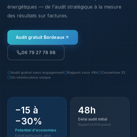
énergétiques — de l'audit stratégique à la mesure
des résultats sur factures.
Audit gratuit
Bordeaux
06 79 27 78 98
Audit gratuit sans engagement
Rapport sous 48h
Couverture 33
Un interlocuteur unique
−15 à
48h
−30%
Délai audit initial
Rapport chiffré gratuit
Potentiel d'économies
Estimé après audit, selon